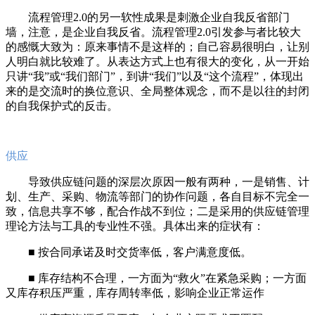
流程管理2.0的另一软性成果是刺激企业自我反省部门
墙，注意，是企业自我反省。流程管理2.0引发参与者比较大
的感慨大致为：原来事情不是这样的；自己容易很明白，让别
人明白就比较难了。从表达方式上也有很大的变化，从一开始
只讲“我”或“我们部门”，到讲“我们”以及“这个流程”，体现出
来的是交流时的换位意识、全局整体观念，而不是以往的封闭
的自我保护式的反击。
供应
导致供应链问题的深层次原因一般有两种，一是销售、计
划、生产、采购、物流等部门的协作问题，各自目标不完全一
致，信息共享不够，配合作战不到位；二是采用的供应链管理
理论方法与工具的专业性不强。具体出来的症状有：
■ 按合同承诺及时交货率低，客户满意度低。
■ 库存结构不合理，一方面为“救火”在紧急采购；一方面
又库存积压严重，库存周转率低，影响企业正常运作